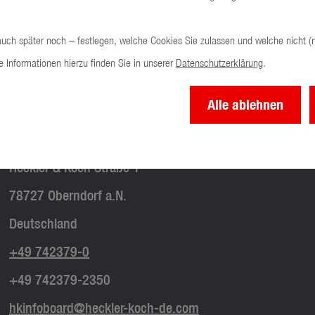
auch später noch – festlegen, welche Cookies Sie zulassen und welche nicht (
e Informationen hierzu finden Sie in unserer
Datenschutzerklärung
.
Alle ablehnen
HECKLER & KOCH GmbH
Heckler & Koch Straße 1
78727 Oberndorf a.N.
Deutschland
+49 742379-0
+49 742379-2350
hkinfoboard@heckler-koch-de.com