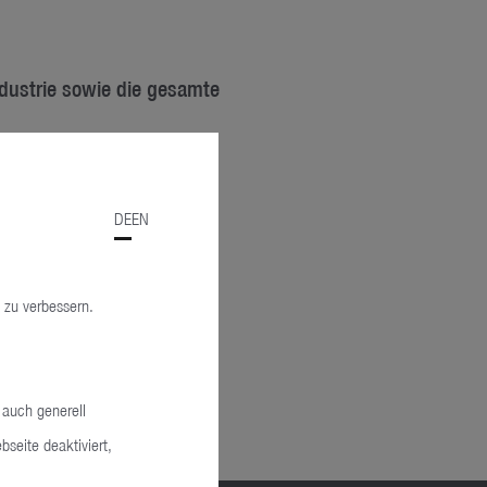
ndustrie sowie die gesamte
DE
EN
 zu verbessern.
 auch generell
seite deaktiviert,