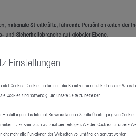
n, nationale Streitkräfte, führende Persönlichkeiten der I
gs‑ und Sicherheitsbranche auf globaler Ebene.
ala Lumpur - Malaysia, Komplex MITEC KL Metropolis
z Einstellungen
, Kuala Lumpur, Malaysia
wendet Cookies. Cookies helfen uns, die Benutzerfreundlichkeit unserer Website
ale Cookies sind notwendig, um unsere Seite zu betreiben.
 Einstellungen des Internet-Browsers können Sie die Übertragung von Cookies
hränken. Dies kann auch automatisiert erfolgen. Werden Cookies für unsere Web
nicht mehr alle Funktionen der Webseiten vollumfänglich genutzt werden.