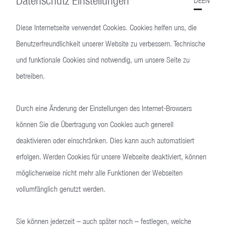
Datenschutz Einstellungen
DE
EN
dehnen flächendeckend ihren Standard-Sturmgewehrbestand aus.
Darüber hinaus nutzt das lettische Verteidigungsministerium
Diese Internetseite verwendet Cookies. Cookies helfen uns, die
seinen Vertrag mit Heckler & Koch aus und ruft zusätzliche 40mm
Granatmaschinenwaffen und Signalpistolen ab. Zudem hat das
Benutzerfreundlichkeit unserer Website zu verbessern. Technische
Innenministerium Litauens seinen Bedarf konkretisiert und Heckler
und funktionale Cookies sind notwendig, um unsere Seite zu
& Koch mit der Lieferung zusätzlicher HK416 Gewehre betraut.
betreiben.
Insgesamt beläuft sich das Auftragsvolumen aus dem Baltikum auf
zirka 8,4 Mio. Euro und soll im Jahr 2024 vollständig realisiert
werden.
Durch eine Änderung der Einstellungen des Internet-Browsers
können Sie die Übertragung von Cookies auch generell
Der Chief Sales Officer (CSO) Marco Geissinger ist stolz auf diese
deaktivieren oder einschränken. Dies kann auch automatisiert
positive Entwicklung: „Wir freuen uns über die Beauftragung
unserer NATO-Partner mit Waffensystemen von Heckler & Koch und
erfolgen. Werden Cookies für unsere Webseite deaktiviert, können
wissen das damit verbundene Vertrauen, das uns und unseren
möglicherweise nicht mehr alle Funktionen der Webseiten
Produkten entgegengebracht wird, sehr zu schätzen. In Zukunft
vollumfänglich genutzt werden.
wollen wir die Beziehung zu unseren
Kunden weiter vertiefen und unser Produkt -und Service Angebot
Sie können jederzeit – auch später noch – festlegen, welche