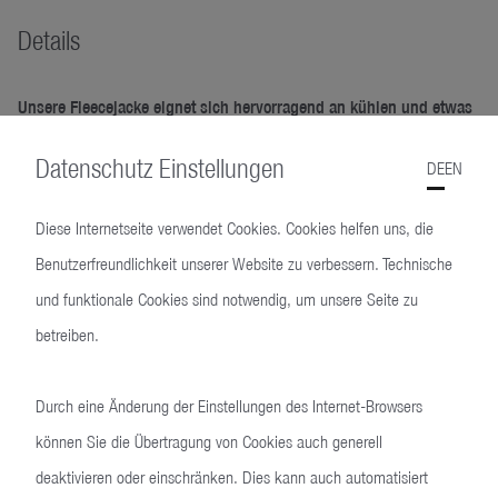
Details
Unsere Fleecejacke eignet sich hervorragend an kühlen und etwas
wärmeren Tagen. Das weiche und kuschelige Material fühlt sich
Datenschutz Einstellungen
angenehm an und bietet einen hohen Tragekomfort, die beiden
DE
EN
verschließbaren Taschen bieten genügend Stauraum für Handy und
Geldbeutel. Der Saumabschluss kann präzise verstellt werden um
Diese Internetseite verwendet Cookies. Cookies helfen uns, die
die Jacke perfekt an die körpereigene Passform anzupassen. Ein
Benutzerfreundlichkeit unserer Website zu verbessern. Technische
Stehkragen mit Kinnschutz für den Reißverschluss sorgt für einen
und funktionale Cookies sind notwendig, um unsere Seite zu
warmen Hals- und Nackenbereich.
betreiben.
Brustlabel, eingesticktes Heckler & Koch Logo rot
Kuscheliger Stehkragen mit Kinnschutz
Durch eine Änderung der Einstellungen des Internet-Browsers
Ärmel und Bund gesäumt mit eingearbeitetem Gummizug
können Sie die Übertragung von Cookies auch generell
Hochwertiger YKK Frontreißverschluss mit dezenter roter
Ziernaht
deaktivieren oder einschränken. Dies kann auch automatisiert