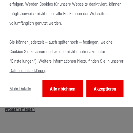
Zwei Seitliche Eingrifftaschen mit Reißverschluss
erfolgen. Werden Cookies für unsere Webseite deaktiviert, können
100% Polyester Fleece
möglicherweise nicht mehr alle Funktionen der Webseiten
Waschbar bis 30°C
vollumfänglich genutzt werden.
Zertifizierte EU Produktion
Taillierter Damenschnitt
Sie können jederzeit – auch später noch – festlegen, welche
Cookies Sie zulassen und welche nicht (mehr dazu unter
Hersteller/Manufacturer:
"Einstellungen"). Weitere Informationen hierzu finden Sie in unserer
CH_Textil GmbH
Datenschutzerklärung
.
Rhönstrasse 20, 68753 Waghäusel, Deutschland
info@chtextil.com
Mehr Details
Alle ablehnen
Akzeptieren
Problem melden