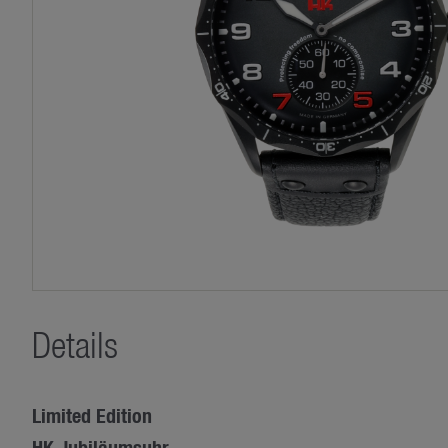
Details
Limited Edition
HK Jubiläumsuhr