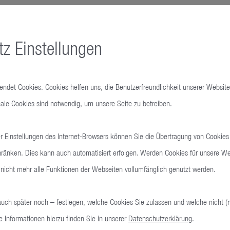
sgravur und Limitierungsnummer von 1/75 bis 75/75
z Einstellungen
u 38 Stunden
wendet Cookies. Cookies helfen uns, die Benutzerfreundlichkeit unserer Website
ale Cookies sind notwendig, um unsere Seite zu betreiben.
Rotor mit Streifenschliff und graviertem
Unruhbrücke
 Einstellungen des Internet-Browsers können Sie die Übertragung von Cookies
hränken. Dies kann auch automatisiert erfolgen. Werden Cookies für unsere Web
nicht mehr alle Funktionen der Webseiten vollumfänglich genutzt werden.
auch später noch – festlegen, welche Cookies Sie zulassen und welche nicht (
e Informationen hierzu finden Sie in unserer
Datenschutzerklärung
.