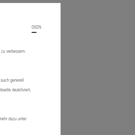
DE
EN
 zu verbessern.
 auch generell
seite deaktiviert,
mehr dazu unter