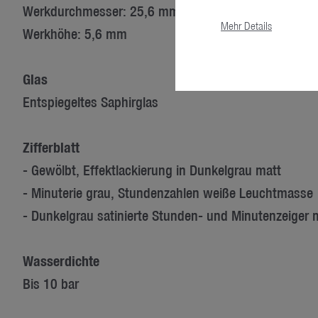
Werkdurchmesser: 25,6 mm
Mehr Details
Werkhöhe: 5,6 mm
Glas
Entspiegeltes Saphirglas
Zifferblatt
- Gewölbt, Effektlackierung in Dunkelgrau matt
- Minuterie grau, Stundenzahlen weiße Leuchtmasse
- Dunkelgrau satinierte Stunden- und Minutenzeiger
Wasserdichte
Bis 10 bar