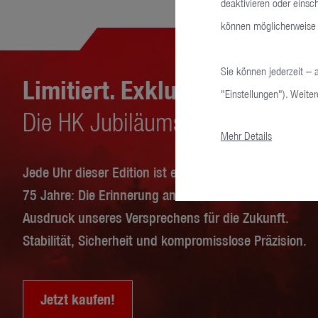
deaktivieren oder einsc
können möglicherweise 
Sie können jederzeit – 
Limitiert. Exklusiv. Ikonisch.
"Einstellungen"). Weiter
Die HK Jubiläumsuhr.
Mehr Details
Jede Uhr dieser Edition ist ein Symbol unseres Wege
75 Jahre: Die Erinnerung an eine stolze Geschichte u
Ausdruck unseres Versprechens für die Zukunft.
Stabilität, Sicherheit und kompromisslose Präzision.
Jetzt kaufen!