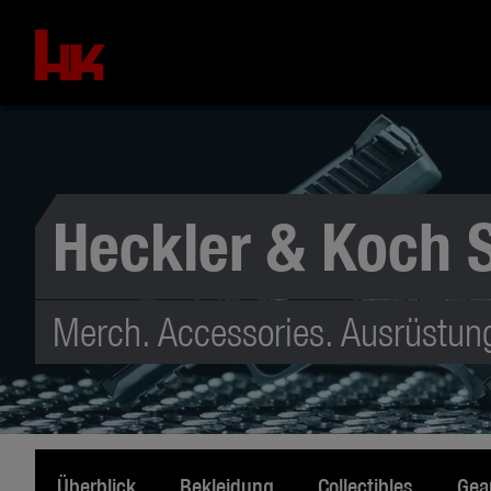
Heckler & Koch 
Merch. Accessories. Ausrüstun
Überblick
Bekleidung
Collectibles
Gea