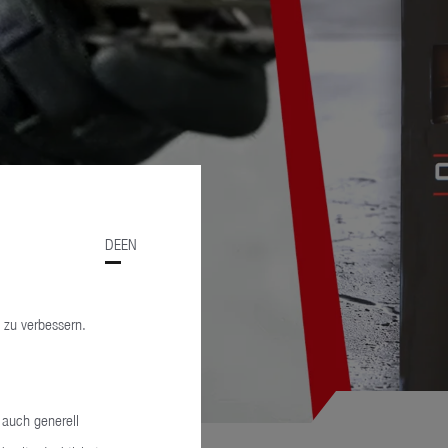
DE
EN
 zu verbessern.
 auch generell