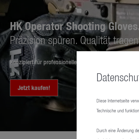
HK Operator Shooting Gloves
Präzision spüren. Qualität tragen
Konzipiert für professionelle Anwender. Ultraleicht, ho
Datenschut
Jetzt kaufen!
Diese Internetseite ver
Technische und funktion
Durch eine Änderung der