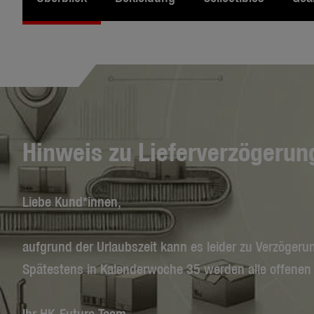
Hinweis zu Lieferverzögerun
Liebe Kund*innen,
aufgrund der Urlaubszeit kann es leider zu Verzögeru
Spätestens in Kalenderwoche 35 werden alle offenen
Ihr HK-Future Team