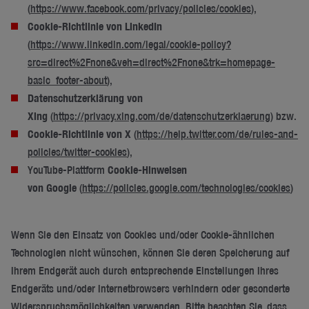
(
https://www.facebook.com/privacy/policies/cookies
),
Cookie-Richtlinie von LinkedIn
(
https://www.linkedin.com/legal/cookie-policy?
src=direct%2Fnone&veh=direct%2Fnone&trk=homepage-
basic_footer-about
),
Datenschutzerklärung von
Xing
(
https://privacy.xing.com/de/datenschutzerklaerung
) bzw.
Cookie-Richtlinie von X
(
https://help.twitter.com/de/rules-and-
policies/twitter-cookies
),
YouTube-Plattform
Cookie-Hinweisen
von Google
(
https://policies.google.com/technologies/cookies
)
Wenn Sie den Einsatz von Cookies und/oder Cookie-ähnlichen
Technologien nicht wünschen, können Sie deren Speicherung auf
Ihrem Endgerät auch durch entsprechende Einstellungen Ihres
Endgeräts und/oder Internetbrowsers verhindern oder gesonderte
Widerspruchsmöglichkeiten verwenden. Bitte beachten Sie, dass