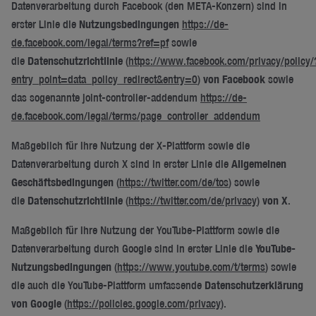
Datenverarbeitung durch Facebook (den META-Konzern) sind in
erster Linie die
Nutzungsbedingungen
https://de-
de.facebook.com/legal/terms?ref=pf
sowie
die
Datenschutzrichtlinie
(
https://www.facebook.com/privacy/policy/
entry_point=data_policy_redirect&entry=0
)
von Facebook
sowie
das sogenannte joint-controller-addendum
https://de-
de.facebook.com/legal/terms/page_controller_addendum
Maßgeblich für Ihre Nutzung der X-Plattform sowie die
Datenverarbeitung durch X sind in erster Linie die
Allgemeinen
Geschäftsbedingungen
(
https://twitter.com/de/tos
) sowie
die
Datenschutzrichtlinie
(
https://twitter.com/de/privacy
)
von X
.
Maßgeblich für Ihre Nutzung der YouTube-Plattform sowie die
Datenverarbeitung durch Google sind in erster Linie die
YouTube-
Nutzungsbedingungen
(
https://www.youtube.com/t/terms
) sowie
die auch die YouTube-Plattform umfassende
Datenschutzerklärung
von Google
(
https://policies.google.com/privacy
).