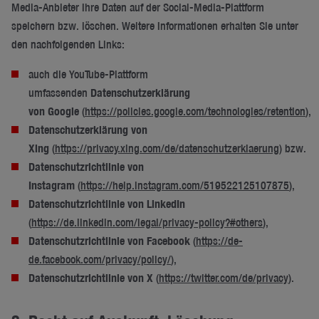
Media-Anbieter Ihre Daten auf der Social-Media-Plattform
speichern bzw. löschen. Weitere Informationen erhalten Sie unter
den nachfolgenden Links:
auch die YouTube-Plattform
umfassenden
Datenschutzerklärung
von Google
(
https://policies.google.com/technologies/retention
),
Datenschutzerklärung von
Xing
(
https://privacy.xing.com/de/datenschutzerklaerung
) bzw.
Datenschutzrichtlinie von
Instagram
(
https://help.instagram.com/519522125107875
),
Datenschutzrichtlinie von LinkedIn
(
https://de.linkedin.com/legal/privacy-policy?#others
),
Datenschutzrichtlinie von Facebook
(
https://de-
de.facebook.com/privacy/policy/
),
Datenschutzrichtlinie von X
(
https://twitter.com/de/privacy
).