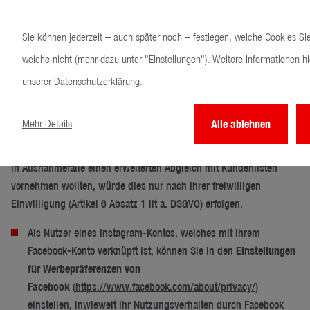
Media-Seite erfolgt in diesem Fall auf Basis einer Analyse des
vorherigen Nutzungsverhaltens durch den Anbieter, wobei uns
Sie können jederzeit – auch später noch – festlegen, welche Cookies Si
jedoch ausschließlich anonymisierte bzw. pseudonymisierte
welche nicht (mehr dazu unter "Einstellungen"). Weitere Informationen hi
Informationen vorliegen, die uns regelmäßig keine Identifikation
unserer
Datenschutzerklärung
.
Ihrer Person ermöglichen und zu keiner Zeit mit den ggf. bei uns
gespeicherten personenbezogenen Daten zusammengeführt
werden.
Mehr Details
Alle ablehnen
Insofern wir im Rahmen der auf Interessen basierender Werbung
in Ausnahmefälle einen erweiterten Abgleich mit Kundenlisten
vornehmen wollten, würde dies nur nach Ihrer freiwilligen
Einwilligung (Artikel 6 Absatz 1 lit a. DSGVO) erfolgen.
Als Nutzer eines Instagram-Kontos, welches mit Ihrem
Facebook-Konto verknüpft ist, können Sie in den
Einstellungen
für Werbepräferenzen von
Facebook
(
https://www.facebook.com/about/privacy/
)
einstellen, inwieweit Ihr Nutzungsverhalten durch Facebook