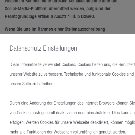
welche im Rahmen einer direkten Kontaktaufnahme über die
Social-Media-Plattform übermittelt werden, aufgrund der
Rechtsgrundlage Artikel 6 Absatz 1 lit. b DSGVO.
Wenn Sie uns im Rahmen einer Stellenausschreibung
insbesondere über unsere Xing-Seite direkt kontaktieren und uns
Informationen zu Ihrer Person übermitteln, löschen wir Ihre
Datenschutz Einstellungen
Anfragen unverzüglich von der Social-Media-Plattform.
Diese Internetseite verwendet Cookies. Cookies helfen uns, die Benutzerf
Auf Interessen basierende Werbung
unserer Website zu verbessern. Technische und funktionale Cookies sin
Wir sind in der Lage, uns vom Anbieter zur Verfügung gestellte
unsere Seite zu betreiben.
demografische und geografische Auswertungen unserer
Zielgruppen einzusetzen, um gezielt interessenbasierte
Werbeanzeigen auf unserer Social-Media-Seite zu schalten oder
Durch eine Änderung der Einstellungen des Internet-Browsers können Sie
unsere Beiträge hervorzuheben, ohne jedoch unmittelbar Kenntnis
von Cookies auch generell deaktivieren oder einschränken. Dies kann au
von der Identität des Nutzers bzw. Besuchers, dem die
erfolgen. Werden Cookies für unsere Webseite deaktiviert, können mögli
Werbeanzeigen angezeigt werden, zu erhalten. Die Einblendung
mehr alle Funktionen der Webseiten vollumfänglich genutzt werden.
von Werbung oder Hervorhebung von Beiträgen auf unserer Social-