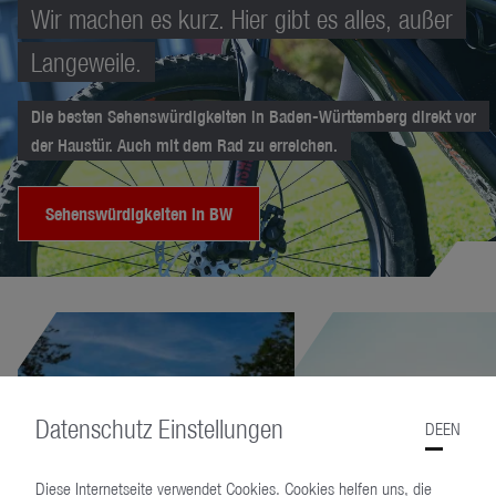
Wir machen es kurz. Hier gibt es alles, außer
Langeweile.
Die besten Sehenswürdigkeiten in Baden-Württemberg direkt vor
der Haustür. Auch mit dem Rad zu erreichen.
Sehenswürdigkeiten in BW
Datenschutz Einstellungen
DE
EN
Diese Internetseite verwendet Cookies. Cookies helfen uns, die