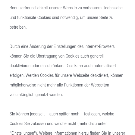
Benutzerfreundlichkeit unserer Website zu verbessern. Technische
und funktionale Cookies sind notwendig, um unsere Seite zu
Zollernalb
Heidelberg
betreiben.
Sehen
Genießen
Outsides, Abseits, Insides
Kunst, Kultur und Lukullus
Durch eine Änderung der Einstellungen des Internet-Browsers
können Sie die Übertragung von Cookies auch generell
Mehr sehen
Mehr genießen
deaktivieren oder einschränken. Dies kann auch automatisiert
erfolgen. Werden Cookies für unsere Webseite deaktiviert, können
möglicherweise nicht mehr alle Funktionen der Webseiten
vollumfänglich genutzt werden.
Sie können jederzeit – auch später noch – festlegen, welche
Cookies Sie zulassen und welche nicht (mehr dazu unter
"Einstellungen"). Weitere Informationen hierzu finden Sie in unserer