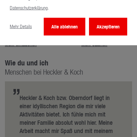
Europapark
Mercedes-Benz Museum
Datenschutzerklärung
.
Eintauchen
Staunen
Mehr Details
Alle ablehnen
Akzeptieren
Nervenkitzel trifft Zauberei
Beispiellos Meisterhaft
Mehr eintauchen
Mehr staunen
Wie du und ich
Menschen bei Heckler & Koch
”
Heckler & Koch bzw. Oberndorf liegt in
einer idyllischen Region die mir viele
Aktivitäten bietet. Ich fühle mich mit
meiner Familie absolut wohl hier. Meine
Arbeit macht mir Spaß und mit meinem