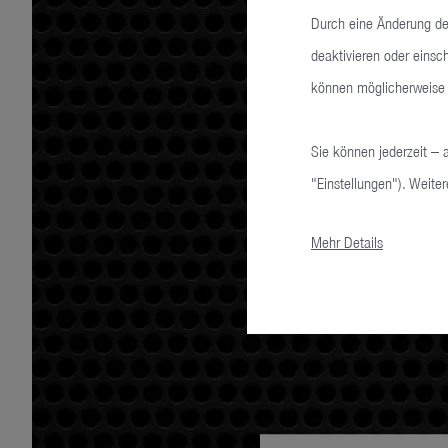
Durch eine Änderung der
deaktivieren oder einsc
können möglicherweise 
Sie können jederzeit – 
"Einstellungen"). Weiter
Mehr Details