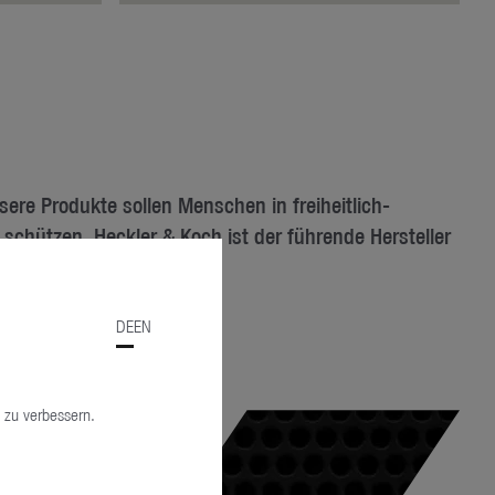
ere Produkte sollen Menschen in freiheitlich-
chützen. Heckler & Koch ist der führende Hersteller
der EU.
DE
EN
 zu verbessern.