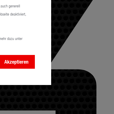
 auch generell
seite deaktiviert,
mehr dazu unter
Akzeptieren